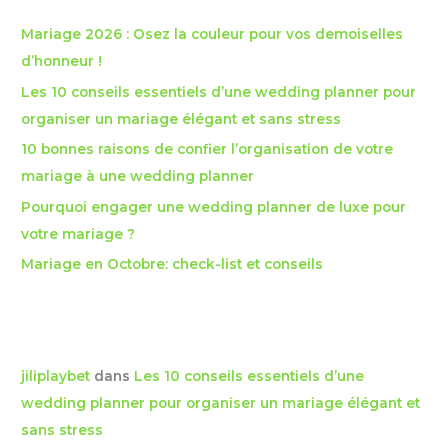
e
Mariage 2026 : Osez la couleur pour vos demoiselles
r
d’honneur !
c
Les 10 conseils essentiels d’une wedding planner pour
h
organiser un mariage élégant et sans stress
e
10 bonnes raisons de confier l’organisation de votre
r
mariage à une wedding planner
Pourquoi engager une wedding planner de luxe pour
:
votre mariage ?
Mariage en Octobre: check-list et conseils
Commentaires récents
jiliplaybet
dans
Les 10 conseils essentiels d’une
wedding planner pour organiser un mariage élégant et
sans stress