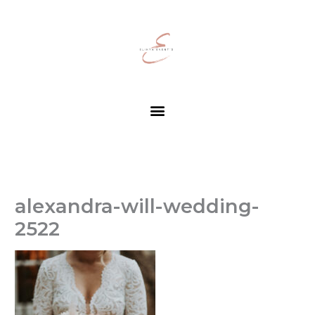
Aller
au
contenu
Menu
alexandra-will-wedding-
2522