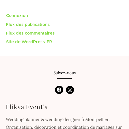
Méta
Connexion
Flux des publications
Flux des commentaires
Site de WordPress-FR
Suivez-nous
F
I
a
n
c
s
e
t
Elikya Event’s
b
a
o
g
o
r
Wedding planner & wedding designer à Montpellier.
k
a
m
Organisation, décoration et coordination de mariages sur