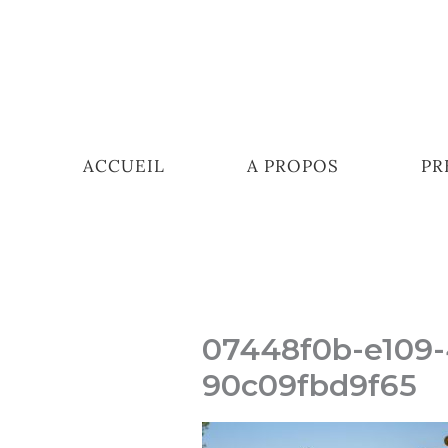
Aller
au
contenu
ACCUEIL
A PROPOS
PR
07448f0b-e109
90c09fbd9f65