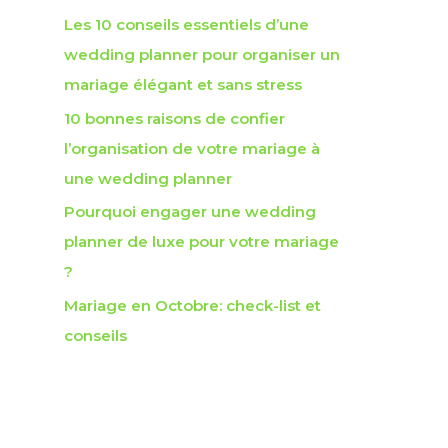
c
Les 10 conseils essentiels d’une
h
wedding planner pour organiser un
e
mariage élégant et sans stress
r
10 bonnes raisons de confier
l’organisation de votre mariage à
:
une wedding planner
Pourquoi engager une wedding
planner de luxe pour votre mariage
?
Mariage en Octobre: check-list et
conseils
Commentaires récents