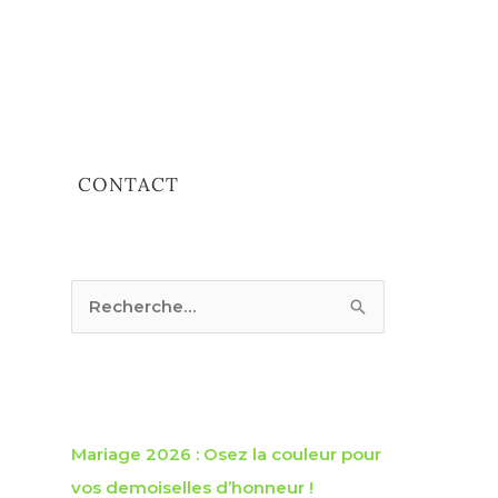
CONTACT
R
e
c
Articles récents
h
e
Mariage 2026 : Osez la couleur pour
r
vos demoiselles d’honneur !