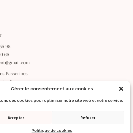
T
55 95
70 65
vent@gmail.com
des Passerines
ntpellier
Gérer le consentement aux cookies
au vendredi · 9h30 – 18h30
sons des cookies pour optimiser notre site web et notre service.
NDER UN DEVIS
Accepter
Refuser
Politique de cookies