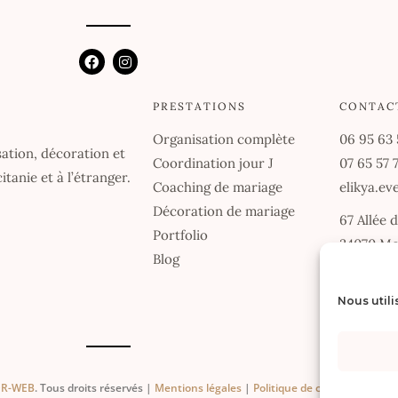
F
I
a
n
c
s
e
t
PRESTATIONS
CONTAC
b
a
o
g
Organisation complète
06 95 63 
o
r
ation, décoration et
k
a
Coordination jour J
07 65 57 
m
tanie et à l’étranger.
Coaching de mariage
elikya.e
Décoration de mariage
67 Allée 
Portfolio
34070 Mo
Blog
Du lundi 
Nous utili
DEMA
SDR-WEB
. Tous droits réservés |
Mentions légales
|
Politique de confidentialité