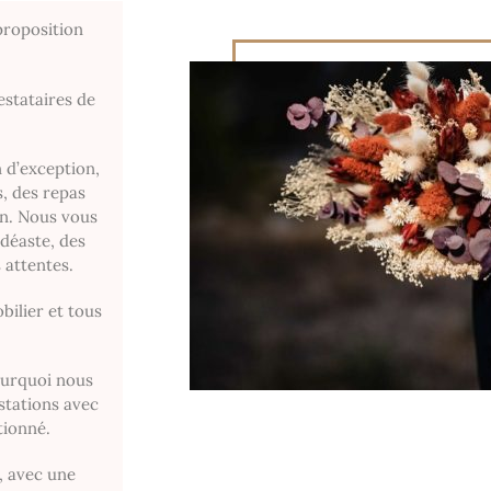
proposition
.
estataires de
n d’exception,
, des repas
on. Nous vous
déaste, des
 attentes.
ilier et tous
pourquoi nous
stations avec
tionné.
, avec une