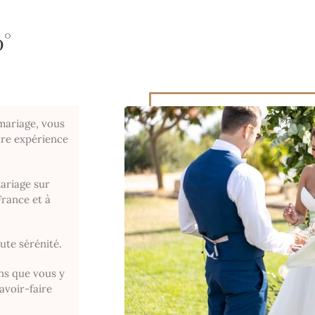
0°
 mariage, vous
tre expérience
mariage sur
France et à
ute sérénité.
ns que vous y
avoir-faire