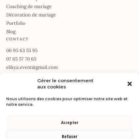
Coaching de mariage
Décoration de mariage
Portfolio
Blog
CONTACT
06 95 63 55 95
07 65 57 70 65
elikya.event@gmail.com
67 Allée des Passerines
Gérer le consentement
aux cookies
34070 Montpellier
Du lundi au vendredi · 9h30 – 18h30
Nous utilisons des cookies pour optimiser notre site web et
notre service.
DEMANDER UN DEVIS
Accepter
© Copyright 2026 |
Réalisé par SDR-WEB
. Tous droits réservés |
Refuser