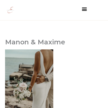
Aller
Menu
au
contenu
Manon & Maxime