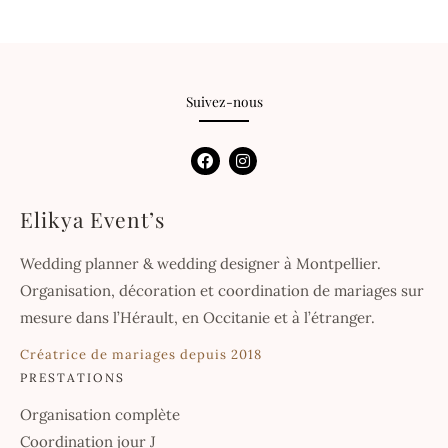
Suivez-nous
F
I
a
n
c
s
e
t
Elikya Event’s
b
a
o
g
o
r
Wedding planner & wedding designer à Montpellier.
k
a
m
Organisation, décoration et coordination de mariages sur
mesure dans l’Hérault, en Occitanie et à l’étranger.
Créatrice de mariages depuis 2018
PRESTATIONS
Organisation complète
Coordination jour J