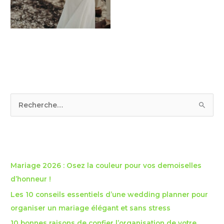
R
e
c
Articles récents
h
e
Mariage 2026 : Osez la couleur pour vos demoiselles
r
d’honneur !
c
Les 10 conseils essentiels d’une wedding planner pour
h
organiser un mariage élégant et sans stress
e
10 bonnes raisons de confier l’organisation de votre