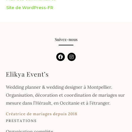
Site de WordPress-FR
Suivez-nous
F
I
a
n
c
s
e
t
Elikya Event’s
b
a
o
g
o
r
Wedding planner & wedding designer à Montpellier.
k
a
m
Organisation, décoration et coordination de mariages sur
mesure dans l’Hérault, en Occitanie et à l’étranger.
Créatrice de mariages depuis 2018
PRESTATIONS
Organisation complète