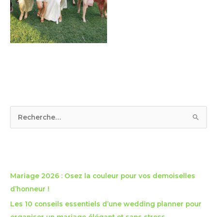
R
e
c
Articles récents
h
e
Mariage 2026 : Osez la couleur pour vos demoiselles
r
d’honneur !
c
Les 10 conseils essentiels d’une wedding planner pour
h
organiser un mariage élégant et sans stress