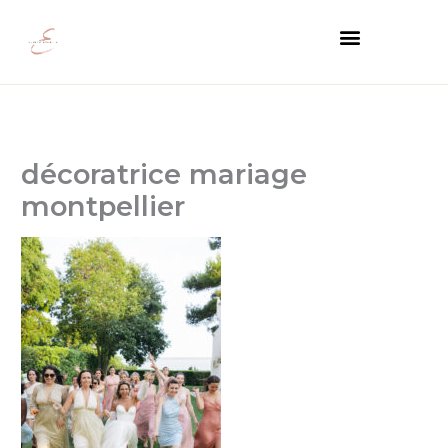
Aller
Menu
au
contenu
décoratrice mariage
montpellier