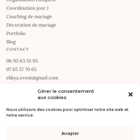
Coordination jour J
Coaching de mariage
Décoration de mariage
Portfolio
Blog
CONTACT
06 95 63 55 95
07 65 57 70 65
elikya.event@gmail.com
67 Allée des Passerines
Gérer le consentement
aux cookies
34070 Montpellier
Du lundi au vendredi · 9h30 – 18h30
Nous utilisons des cookies pour optimiser notre site web et
notre service.
DEMANDER UN DEVIS
Accepter