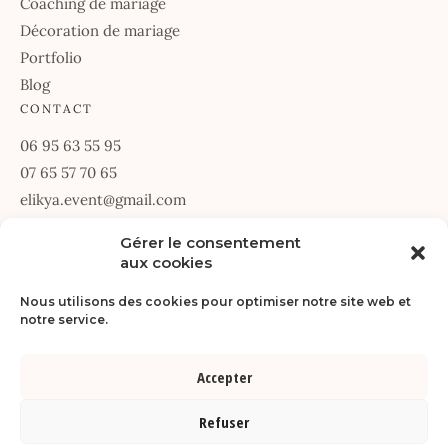
Coaching de mariage
Décoration de mariage
Portfolio
Blog
CONTACT
06 95 63 55 95
07 65 57 70 65
elikya.event@gmail.com
67 Allée des Passerines
Gérer le consentement
aux cookies
34070 Montpellier
Du lundi au vendredi · 9h30 – 18h30
Nous utilisons des cookies pour optimiser notre site web et
notre service.
DEMANDER UN DEVIS
Accepter
© Copyright 2026 |
Réalisé par SDR-WEB
. Tous droits réservés |
Refuser
Mentions légales
|
Politique de confidentialité
|
Gérer les cookies