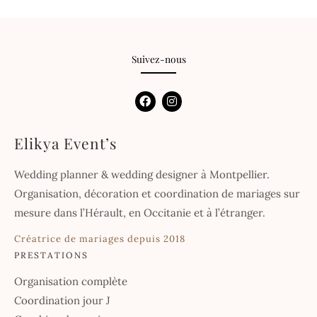
Suivez-nous
F
I
a
n
c
s
e
t
Elikya Event’s
b
a
o
g
o
r
Wedding planner & wedding designer à Montpellier.
k
a
m
Organisation, décoration et coordination de mariages sur
mesure dans l’Hérault, en Occitanie et à l’étranger.
Créatrice de mariages depuis 2018
PRESTATIONS
Organisation complète
Coordination jour J