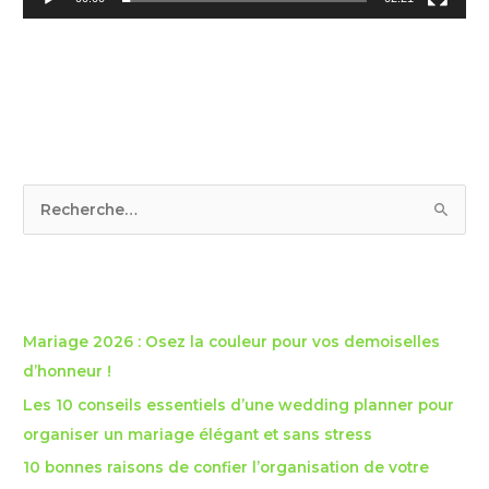
R
e
c
Articles récents
h
e
Mariage 2026 : Osez la couleur pour vos demoiselles
r
d’honneur !
c
Les 10 conseils essentiels d’une wedding planner pour
h
organiser un mariage élégant et sans stress
e
10 bonnes raisons de confier l’organisation de votre
r