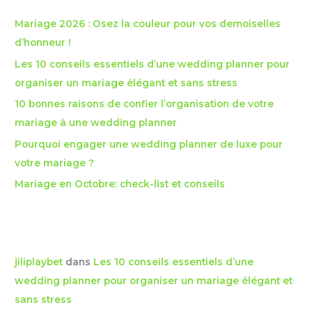
e
Mariage 2026 : Osez la couleur pour vos demoiselles
r
d’honneur !
c
Les 10 conseils essentiels d’une wedding planner pour
h
organiser un mariage élégant et sans stress
e
10 bonnes raisons de confier l’organisation de votre
r
mariage à une wedding planner
Pourquoi engager une wedding planner de luxe pour
:
votre mariage ?
Mariage en Octobre: check-list et conseils
Commentaires récents
jiliplaybet
dans
Les 10 conseils essentiels d’une
wedding planner pour organiser un mariage élégant et
sans stress