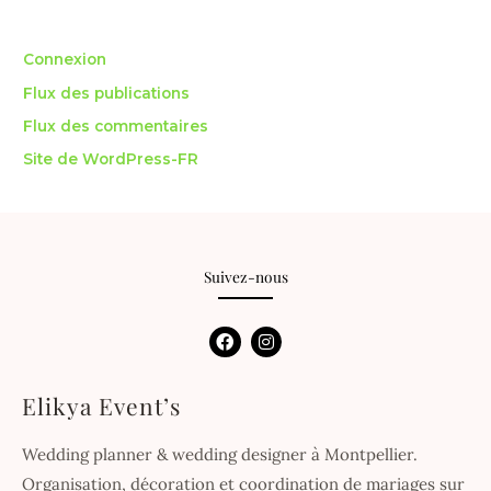
Méta
Connexion
Flux des publications
Flux des commentaires
Site de WordPress-FR
Suivez-nous
F
I
a
n
c
s
e
t
Elikya Event’s
b
a
o
g
o
r
Wedding planner & wedding designer à Montpellier.
k
a
m
Organisation, décoration et coordination de mariages sur