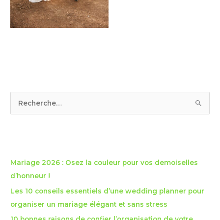
R
e
c
Articles récents
h
e
Mariage 2026 : Osez la couleur pour vos demoiselles
r
d’honneur !
c
Les 10 conseils essentiels d’une wedding planner pour
h
organiser un mariage élégant et sans stress
e
10 bonnes raisons de confier l’organisation de votre