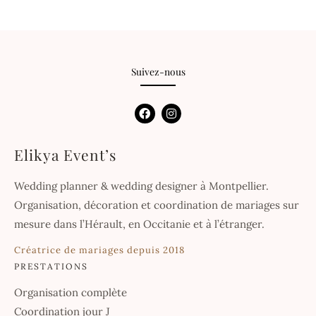
Suivez-nous
F
I
a
n
c
s
e
t
Elikya Event’s
b
a
o
g
o
r
Wedding planner & wedding designer à Montpellier.
k
a
m
Organisation, décoration et coordination de mariages sur
mesure dans l’Hérault, en Occitanie et à l’étranger.
Créatrice de mariages depuis 2018
PRESTATIONS
Organisation complète
Coordination jour J