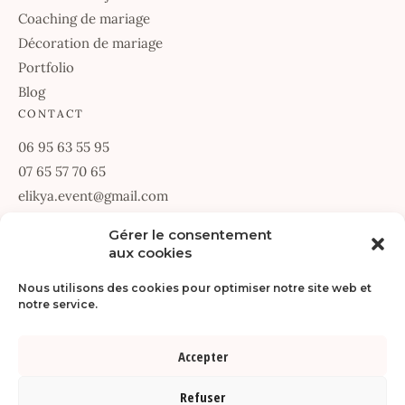
Coaching de mariage
Décoration de mariage
Portfolio
Blog
CONTACT
06 95 63 55 95
07 65 57 70 65
elikya.event@gmail.com
67 Allée des Passerines
Gérer le consentement
aux cookies
34070 Montpellier
Du lundi au vendredi · 9h30 – 18h30
Nous utilisons des cookies pour optimiser notre site web et
notre service.
DEMANDER UN DEVIS
Accepter
© Copyright 2026 |
Réalisé par SDR-WEB
. Tous droits réservés |
Refuser